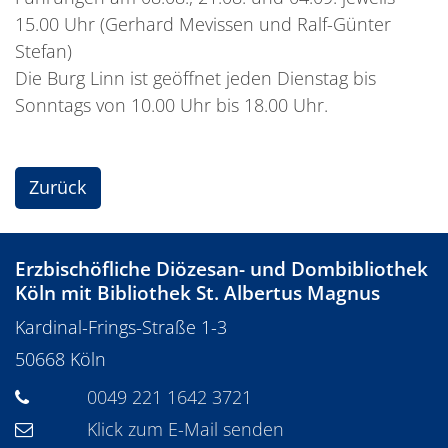
15.00 Uhr (Gerhard Mevissen und Ralf-Günter
Stefan)
Die Burg Linn ist geöffnet jeden Dienstag bis
Sonntags von 10.00 Uhr bis 18.00 Uhr.
Zurück
Erzbischöfliche Diözesan- und Dombibliothek
Köln mit Bibliothek St. Albertus Magnus
Kardinal-Frings-Straße 1-3
50668
Köln
0049 221 1642 3721
Klick zum E-Mail senden