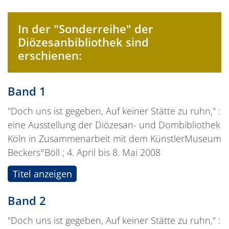
In der "Sonderreihe" der
Diözesanbibliothek sind
erschienen:
Band 1
"Doch uns ist gegeben, Auf keiner Stätte zu ruhn," :
eine Ausstellung der Diözesan- und Dombibliothek
Köln in Zusammenarbeit mit dem KünstlerMuseum
Beckers°Böll ; 4. April bis 8. Mai 2008
Titel anzeigen
Band 2
"Doch uns ist gegeben, Auf keiner Stätte zu ruhn," :