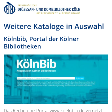
Zum Inhalt springen
Weitere Kataloge in Auswahl
Kölnbib, Portal der Kölner
Bibliotheken
Das Recherche-Portal www.koelnbib.de vernetzt