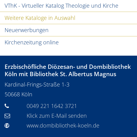
VThK - Virtueller Katalog Theologie und Kirche
Weitere Kataloge in Auswahl
Neuerwerbungen
Kirchenzeitung online
Erzbischöfliche Diözesan- und Dombibliothek
Köln mit Bibliothek St. Albertus Magnus
Kardinal-Frings-Straße 1-3
50668
Köln
0049 221 1642 3721
Klick zum E-Mail senden
www.dombibliothek-koeln.de