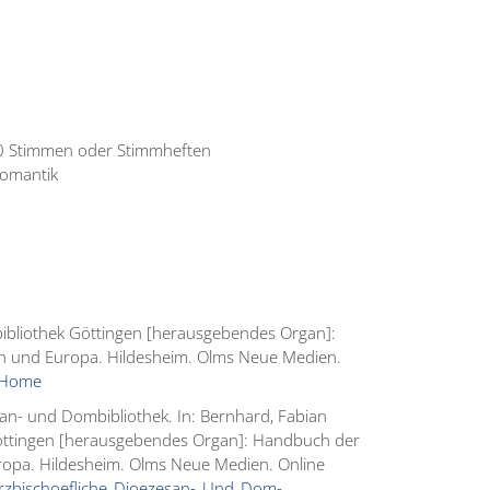
:
00 Stimmen oder Stimmheften
Romantik
sbibliothek Göttingen [herausgebendes Organ]:
ch und Europa. Hildesheim. Olms Neue Medien.
n?Home
san- und Dombibliothek. In: Bernhard, Fabian
 Göttingen [herausgebendes Organ]: Handbuch der
ropa. Hildesheim. Olms Neue Medien. Online
?Erzbischoefliche_Dioezesan-_Und_Dom-