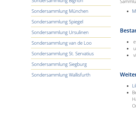
Sondersammlung Bignon
Sammlun
Sondersammlung München
M
Sondersammlung Spiegel
B
Sondersammlung Ursulinen
e
Sondersammlung van de Loo
u
Sondersammlung St. Servatius
v
Sondersammlung Siegburg
Weiter
Sondersammlung Wallisfurth
L
B
H
O