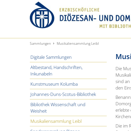
Zum Inhalt springen
Sammlungen
Musikaliensammlung Leibl
Musi
Digitale Sammlungen
Altbestand, Handschriften,
Die Mus
Inkunabeln
Musikal
sind an
Kunstmuseum Kolumba
den Eins
Johannes-Duns-Scotus-Bibliothek
Benannt
Domorga
Bibliothek Wissenschaft und
erlebte
Weisheit
Kirchen
Musikaliensammlung Leibl
Die im 