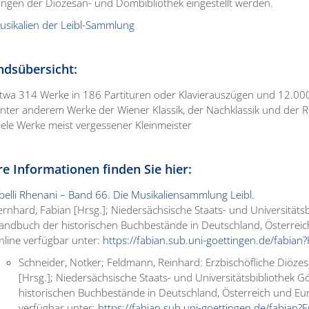
gen der Diözesan- und Dombibliothek eingestellt werden.
usikalien der Leibl-Sammlung
estandsübersicht
twa 314 Werke in 186 Partituren oder Klavierauszügen und 12.0
nter anderem Werke der Wiener Klassik, der Nachklassik und der 
iele Werke meist vergessener Kleinmeister
e Informationen finden Sie hier:
ibelli Rhenani – Band 66. Die Musikaliensammlung Leibl.
ernhard, Fabian [Hrsg.]; Niedersächsische Staats- und Universität
andbuch der historischen Buchbestände in Deutschland, Österrei
nline verfügbar unter:
https://fabian.sub.uni-goettingen.de/fabia
Schneider, Notker; Feldmann, Reinhard: Erzbischöfliche Diöze
[Hrsg.]; Niedersächsische Staats- und Universitätsbibliothek
historischen Buchbestände in Deutschland, Österreich und Eu
verfügbar unter:
https://fabian.sub.uni-goettingen.de/fabian