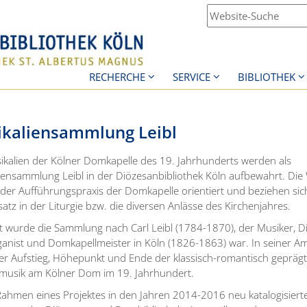
RECHERCHE
SERVICE
BIBLIOTHEK
kaliensammlung Leibl
ikalien der Kölner Domkapelle des 19. Jahrhunderts werden als
iensammlung Leibl in der Diözesanbibliothek Köln aufbewahrt. Die
 der Aufführungspraxis der Domkapelle orientiert und beziehen sic
atz in der Liturgie bzw. die diversen Anlässe des Kirchenjahres.
 wurde die Sammlung nach Carl Leibl (1784-1870), der Musiker, Di
nist und Domkapellmeister in Köln (1826-1863) war. In seiner Am
 er Aufstieg, Höhepunkt und Ende der klassisch-romantisch gepräg
musik am Kölner Dom im 19. Jahrhundert.
Rahmen eines Projektes in den Jahren 2014-2016 neu katalogisierten 