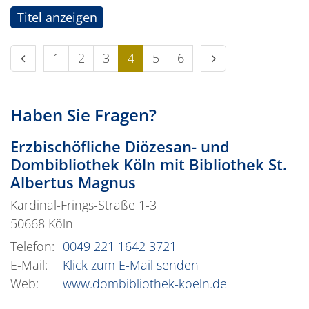
Titel anzeigen
Vorherige Seite
Erste Seite
Nächste Seite
1
2
3
4
5
6
Haben Sie Fragen?
Erzbischöfliche Diözesan- und
Dombibliothek Köln mit Bibliothek St.
Albertus Magnus
Kardinal-Frings-Straße 1-3
50668
Köln
Telefon:
0049 221 1642 3721
E-Mail:
Klick zum E-Mail senden
Web:
www.dombibliothek-koeln.de